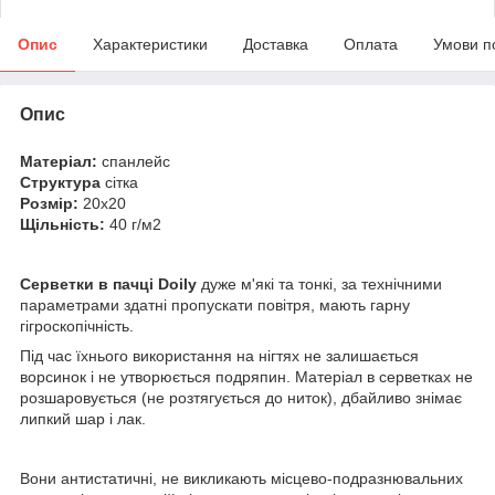
Опис
Характеристики
Доставка
Оплата
Умови п
Опис
Матеріал:
спанлейс
Структура
сітка
Розмір:
20х20
Щільність:
40 г/м2
Серветки в пачці Doily
дуже м'які та тонкі, за технічними
параметрами здатні пропускати повітря, мають гарну
гігроскопічність.
Під час їхнього використання на нігтях не залишається
ворсинок і не утворюється подряпин. Матеріал в серветках не
розшаровується (не розтягується до ниток), дбайливо знімає
липкий шар і лак.
Вони антистатичні, не викликають місцево-подразнювальних