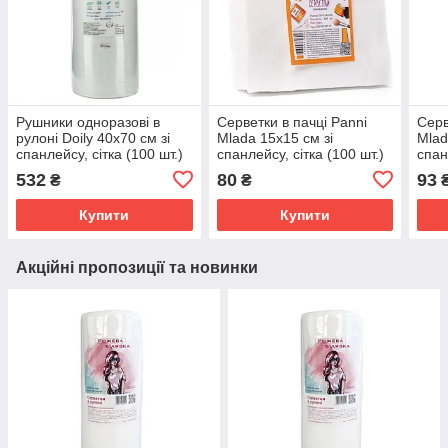
Рушники одноразові в
Серветки в пачці Panni
Серв
рулоні Doily 40х70 см зі
Mlada 15х15 см зі
Mlad
спанлейсу, сітка (100 шт.)
спанлейсу, сітка (100 шт.)
спан
532
80
93
₴
₴
Купити
Купити
Акційні пропозиції та новинки