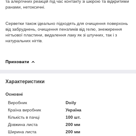
та алергічних реакцій під час контакту зі шкірою та відкритими
ранами, нетоксичні.
Серветки також ідеально підходять для очищення поверхонь
від забруднень, очищення пензликів від гелю, знежирення
нігтьової пластини, видалення лаку як зі штучних, так і з
натуральних нігтів.
Приховати
Характеристики
Основні
Виробник
Doily
Країна виробник
Україна
Кількість в пачці
100 шт.
Довжина листа
200 мм
Ширина листа
200 мм