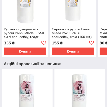
Рушники одноразові в
Серветки в рулоні Panni
Серв
рулоні Panni Mlada 30х50
Mlada 25х30 см зі
Mlad
см зі спанлейсу, гладкі
спанлейсу, сітка (100 шт.)
спан
(100 шт.)
335
155
80
₴
₴
Купити
Купити
Акційні пропозиції та новинки