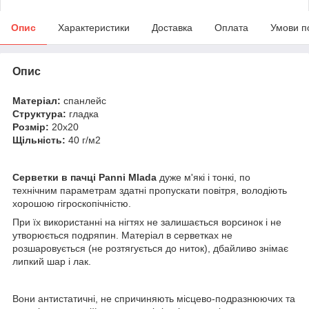
Опис
Характеристики
Доставка
Оплата
Умови п
Опис
Матеріал:
спанлейс
Структура:
гладка
Розмір:
20х20
Щільність:
40 г/м2
Серветки в пачці Panni Mlada
дуже м'які і тонкі, по
технічним параметрам здатні пропускати повітря, володіють
хорошою гігроскопічністю.
При їх використанні на нігтях не залишається ворсинок і не
утворюється подряпин. Матеріал в серветках не
розшаровується (не розтягується до ниток), дбайливо знімає
липкий шар і лак.
Вони антистатичні, не спричиняють місцево-подразнюючих та