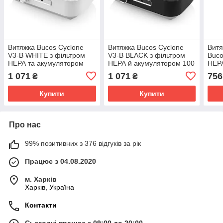
Витяжка Bucos Cyclone
Витяжка Bucos Cyclone
Витя
V3-B WHITE з фільтром
V3-B BLACK з фільтром
Buco
НЕРА та акумулятором
НЕРА й акумулятором 100
НЕР
100W для манікюру
W для манікюру
1 071
1 071
756
₴
₴
Купити
Купити
Про нас
99% позитивних з 376 відгуків за рік
Працює з 04.08.2020
м. Харків
Харків, Україна
Контакти
Сьогодні працює з 09:00 до 20:00