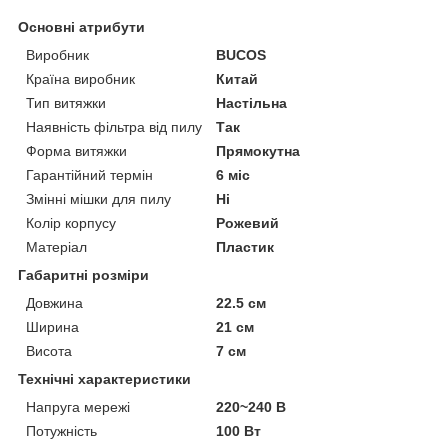
Основні атрибути
Виробник
BUCOS
Країна виробник
Китай
Тип витяжки
Настільна
Наявність фільтра від пилу
Так
Форма витяжки
Прямокутна
Гарантійний термін
6 міс
Змінні мішки для пилу
Ні
Колір корпусу
Рожевий
Матеріал
Пластик
Габаритні розміри
Довжина
22.5 см
Ширина
21 см
Висота
7 см
Технічні характеристики
Напруга мережі
220~240 В
Потужність
100 Вт