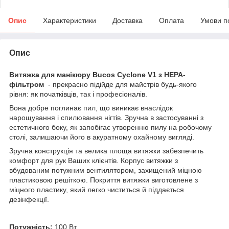
Опис
Характеристики
Доставка
Оплата
Умови п
Опис
Витяжка для манікюру Bucos Cyclone V1 з НЕРА-
фільтром
- прекрасно підійде для майстрів будь-якого
рівня: як початківців, так і професіоналів.
Вона добре поглинає пил, що виникає внаслідок
нарощування і спилювання нігтів. Зручна в застосуванні з
естетичного боку, як запобігає утворенню пилу на робочому
столі, залишаючи його в акуратному охайному вигляді.
Зручна конструкція та велика площа витяжки забезпечить
комфорт для рук Ваших клієнтів. Корпус витяжки з
вбудованим потужним вентилятором, захищений міцною
пластиковою решіткою. Покриття витяжки виготовлене з
міцного пластику, який легко чиститься й піддається
дезінфекції.
Потужність:
100 Вт