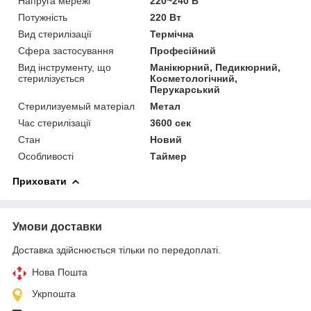
Напруга мережі
220~240 В
Потужність
220 Вт
Вид стерилізації
Термічна
Сфера застосування
Професійний
Вид інструменту, що
Манікюрний, Педикюрний,
стерилізується
Косметологічний,
Перукарський
Стерилизуемый матеріал
Метал
Час стерилізації
3600 сек
Стан
Новий
Особливості
Таймер
Приховати
Умови доставки
Доставка здійснюється тільки по передоплаті.
Нова Пошта
Укрпошта