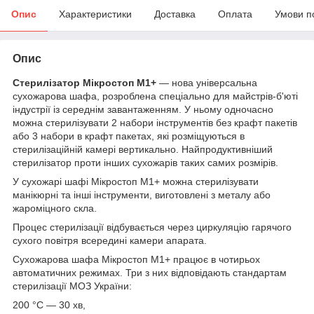
Опис
Характеристики
Доставка
Оплата
Умови п
Опис
Стерилізатор Мікростоп М1+
— нова універсальна
сухожарова шафа, розроблена спеціально для майстрів-б'юті
індустрії із середнім завантаженням. У ньому одночасно
можна стерилізувати 2 набори інструментів без крафт пакетів
або 3 набори в крафт пакетах, які розміщуються в
стерилізаційній камері вертикально. Найпродуктивніший
стерилізатор проти інших сухожарів таких самих розмірів.
У сухожарі шафі Мікростоп М1+ можна стерилізувати
манікюрні та інші інструменти, виготовлені з металу або
жароміцного скла.
Процес стерилізації відбувається через циркуляцію гарячого
сухого повітря всередині камери апарата.
Сухожарова шафа Мікростоп М1+ працює в чотирьох
автоматичних режимах. Три з них відповідають стандартам
стерилізації МОЗ України:
200 °C — 30 хв,