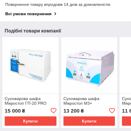
Повернення товару впродовж 14 днів за домовленістю
Всі умови повернення
Подібні товари компанії
Сухожарова шафа
Сухожарова шафа
Сух
Мікростоп ГП-20 PRO
Мікростоп М3+
Мікр
15 000
13 200
11 
₴
₴
Купити
Купити