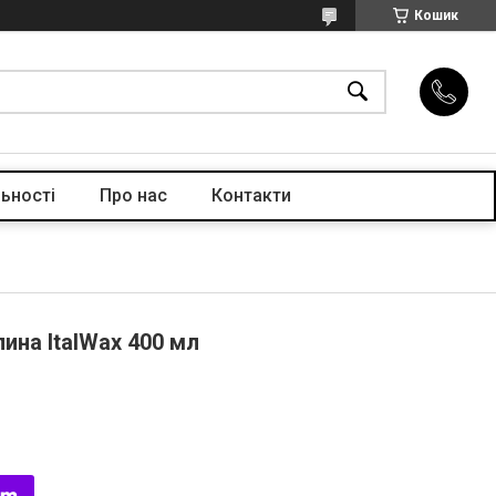
Кошик
ьності
Про нас
Контакти
лина ItalWax 400 мл