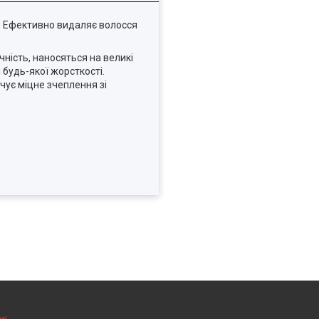
ії. Ефективно видаляє волосся
ність, наносяться на великі
 будь-якої жорсткості.
чує міцне зчеплення зі