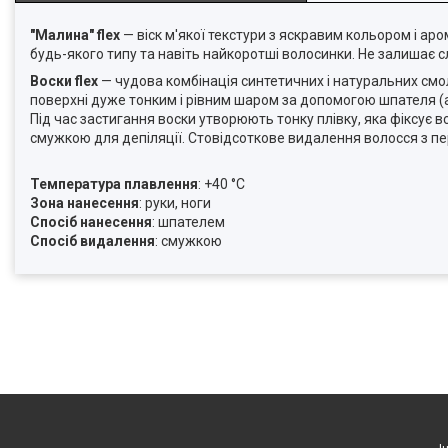
"Малина" flex
— віск м'якої текстури з яскравим кольором і аро
будь-якого типу та навіть найкоротші волосинки. Не залишає слі
Воски flex
— чудова комбінація синтетичних і натуральних смо
поверхні дуже тонким і рівним шаром за допомогою шпателя (аб
Під час застигання воски утворюють тонку плівку, яка фіксує в
смужкою для депіляції. Стовідсоткове видалення волосся з п
Температура плавлення
: +40 °С
Зона нанесення
: руки, ноги
Спосіб нанесення
: шпателем
Спосіб видалення
: смужкою