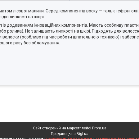
матом лісової малини. Серед компонентів воску — тальк і ефірні ол
дів липкості на шкірі.
л із додаванням інноваційних компонентів. Мають особливу пластич
о ролика). Не залишають липкості на шкірі. Підходять для волосся
сі волоски (особливо під час роботи шпательною технікою) і забезпе
ершого разу без обламування.
Сайт створений на маркетплейсі
Prom.ua
Продавець на Bigl.ua