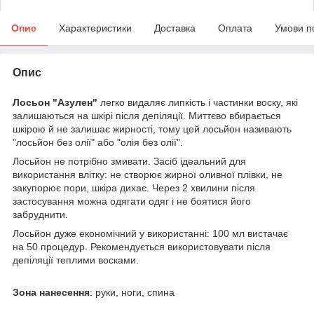
Опис
Характеристики
Доставка
Оплата
Умови п
Опис
Лосьон "Азулен"
легко видаляє липкість і частинки воску, які
залишаються на шкірі після депіляції. Миттєво вбирається
шкірою й не залишає жирності, тому цей лосьйон називають
"лосьйон без олії" або "олія без олії".
Лосьйон не потрібно змивати. Засіб ідеальний для
використання влітку: не створює жирної оливної плівки, не
закупорює пори, шкіра дихає. Через 2 хвилини після
застосування можна одягати одяг і не боятися його
забруднити.
Лосьйон дуже економічний у використанні: 100 мл вистачає
на 50 процедур. Рекомендується використовувати після
депіляції теплими восками.
Зона нанесення
: руки, ноги, спина