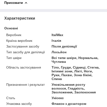
Приховати
Характеристики
Основні
Виробник
ItalWax
Країна виробник
Італія
Застосування засобу
Після депіляції
Тип засобу для депіляції
Лосьйон
Тип шкіри
Всі типи шкіри, Нормальна,
Чутлива
Область застосування
Тіло, Груди, Сідниці, Стегна,
Інтимні зони, Лікті, Ноги,
Руки, Пахви, Зона бікіні,
Спина
Призначення і результат
Уповільнення росту
волосся, Гладкість,
Зволоження, Заспокоєння
Стать
Унісекс
Упаковка засобу
Флакон з дозатором