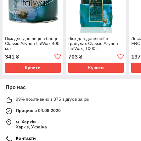
Віск для депіляції в банці
Віск для депіляції в
Лось
Classic Азулен ItalWax 400
гранулах Classic Азулен
FRC 
мл
ItalWax, 1000 г
341
703
137
₴
₴
Купити
Купити
Про нас
99% позитивних з 375 відгуків за рік
Працює з 04.08.2020
м. Харків
Харків, Україна
Контакти