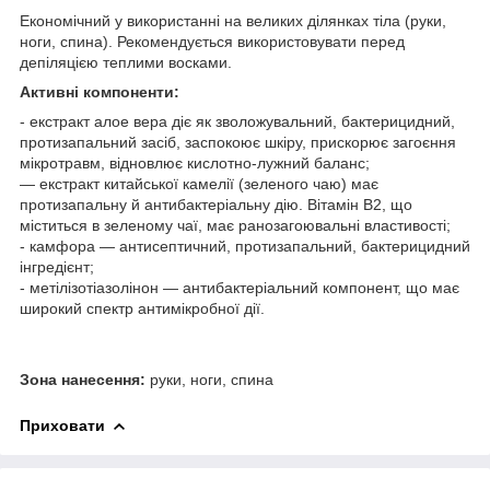
Економічний у використанні на великих ділянках тіла (руки,
ноги, спина). Рекомендується використовувати перед
депіляцією теплими восками.
Активні компоненти:
- екстракт алое вера діє як зволожувальний, бактерицидний,
протизапальний засіб, заспокоює шкіру, прискорює загоєння
мікротравм, відновлює кислотно-лужний баланс;
— екстракт китайської камелії (зеленого чаю) має
протизапальну й антибактеріальну дію. Вітамін В2, що
міститься в зеленому чаї, має ранозагоювальні властивості;
- камфора — антисептичний, протизапальний, бактерицидний
інгредієнт;
- метілізотіазолінон — антибактеріальний компонент, що має
широкий спектр антимікробної дії.
Зона нанесення:
руки, ноги, спина
Приховати