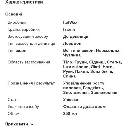
Характеристики
Основні
Виробник
ItalWax
Країна виробник
Італія
Застосування засобу
До депіляції
Тип засобу для депіляції
Лосьйон
Тип шкіри
Всі типи шкіри, Нормальна,
Чутлива
Область застосування
Тіло, Груди, Сідниці, Стегна,
Інтимні зони, Лікті, Ноги,
Руки, Пахви, Зона бікіні,
Спина
Призначення і результат
Уповільнення росту
волосся, Гладкість,
Зволоження, Заспокоєння
Стать
Унісекс
Упаковка засобу
Флакон з дозатором
Об`єм
250 мл
Приховати