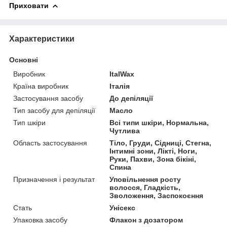
Приховати
Характеристики
Основні
Виробник
ItalWax
Країна виробник
Італія
Застосування засобу
До депіляції
Тип засобу для депіляції
Масло
Тип шкіри
Всі типи шкіри, Нормальна,
Чутлива
Область застосування
Тіло, Груди, Сідниці, Стегна,
Інтимні зони, Лікті, Ноги,
Руки, Пахви, Зона бікіні,
Спина
Призначення і результат
Уповільнення росту
волосся, Гладкість,
Зволоження, Заспокоєння
Стать
Унісекс
Упаковка засобу
Флакон з дозатором