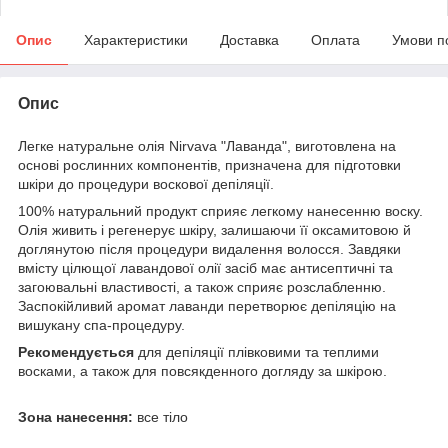
Опис
Характеристики
Доставка
Оплата
Умови п
Опис
Легке натуральне олія Nirvava "Лаванда", виготовлена на
основі рослинних компонентів, призначена для підготовки
шкіри до процедури воскової депіляції.
100% натуральний продукт сприяє легкому нанесенню воску.
Олія живить і регенерує шкіру, залишаючи її оксамитовою й
доглянутою після процедури видалення волосся. Завдяки
вмісту цілющої лавандової олії засіб має антисептичні та
загоювальні властивості, а також сприяє розслабленню.
Заспокійливий аромат лаванди перетворює депіляцію на
вишукану спа-процедуру.
Рекомендується
для депіляції плівковими та теплими
восками, а також для повсякденного догляду за шкірою.
Зона нанесення:
все тіло