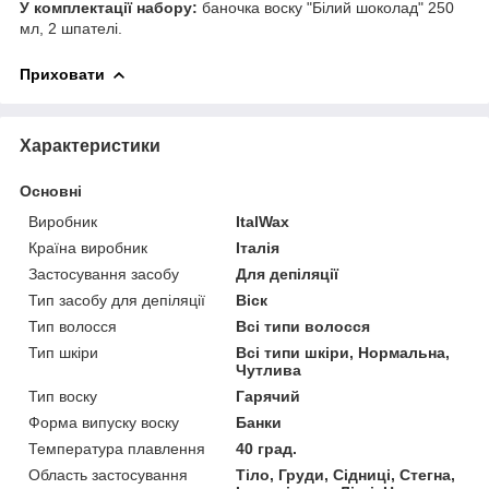
У комплектації набору:
баночка воску "Білий шоколад" 250
мл, 2 шпателі.
Приховати
Характеристики
Основні
Виробник
ItalWax
Країна виробник
Італія
Застосування засобу
Для депіляції
Тип засобу для депіляції
Віск
Тип волосся
Всі типи волосся
Тип шкіри
Всі типи шкіри, Нормальна,
Чутлива
Тип воску
Гарячий
Форма випуску воску
Банки
Температура плавлення
40 град.
Область застосування
Тіло, Груди, Сідниці, Стегна,