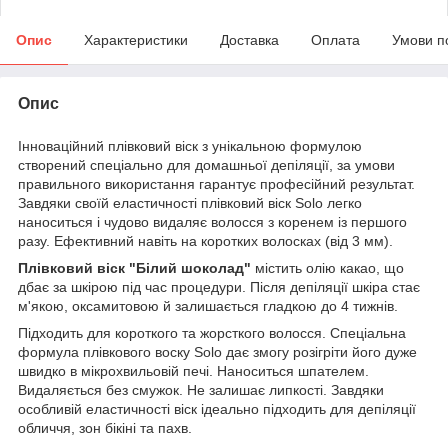
Опис
Характеристики
Доставка
Оплата
Умови п
Опис
Інноваційний плівковий віск з унікальною формулою
створений спеціально для домашньої депіляції, за умови
правильного використання гарантує професійний результат.
Завдяки своїй еластичності плівковий віск Solo легко
наноситься і чудово видаляє волосся з коренем із першого
разу. Ефективний навіть на коротких волосках (від 3 мм).
Плівковий віск "Білий шоколад"
містить олію какао, що
дбає за шкірою під час процедури. Після депіляції шкіра стає
м'якою, оксамитовою й залишається гладкою до 4 тижнів.
Підходить для короткого та жорсткого волосся. Спеціальна
формула плівкового воску Solo дає змогу розігріти його дуже
швидко в мікрохвильовій печі. Наноситься шпателем.
Видаляється без смужок. Не залишає липкості. Завдяки
особливій еластичності віск ідеально підходить для депіляції
обличчя, зон бікіні та пахв.