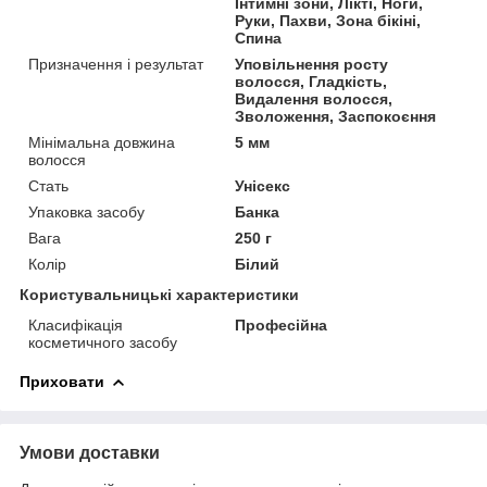
Інтимні зони, Лікті, Ноги,
Руки, Пахви, Зона бікіні,
Спина
Призначення і результат
Уповільнення росту
волосся, Гладкість,
Видалення волосся,
Зволоження, Заспокоєння
Мінімальна довжина
5 мм
волосся
Стать
Унісекс
Упаковка засобу
Банка
Вага
250 г
Колір
Білий
Користувальницькі характеристики
Класифікація
Професійна
косметичного засобу
Приховати
Умови доставки