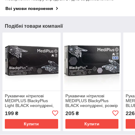
Всі умови повернення
Подібні товари компанії
Рукавички нітрилові
Рукавички нітрилові
Рука
MEDIPLUS BlackyPlus
MEDIPLUS BlackyPlus
MERC
Light BLACK неопудрені,
BLACK неопудрені, розмір
BLUE
розмір XS, 100 шт.
М, 100 шт.
M, 1
199
205
226
₴
₴
Купити
Купити