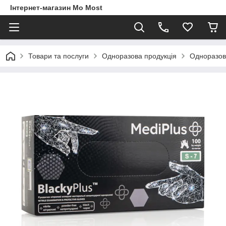
Інтернет-магазин Mo Most
Товари та послуги
Одноразова продукція
Одноразові