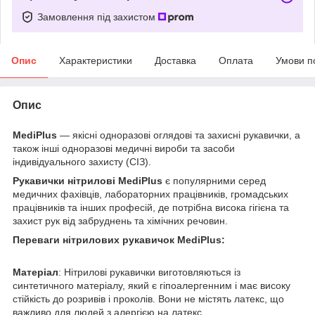
Замовлення під захистом
Опис
Характеристики
Доставка
Оплата
Умови п
Опис
MediPlus
— якісні одноразові оглядові та захисні рукавички, а
також інші одноразові медичні вироби та засоби
індивідуального захисту (СІЗ).
Рукавички нітрилові MediPlus
є популярними серед
медичних фахівців, лабораторних працівників, громадських
працівників та інших професій, де потрібна висока гігієна та
захист рук від забруднень та хімічних речовин.
Переваги нітрилових рукавичок MediPlus:
Матеріал
: Нітрилові рукавички виготовляються із
синтетичного матеріалу, який є гіпоалергенним і має високу
стійкість до розривів і проколів. Вони не містять латекс, що
важливо для людей з алергією на латекс.