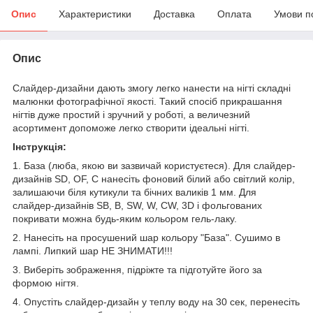
Опис
Характеристики
Доставка
Оплата
Умови п
Опис
Слайдер-дизайни дають змогу легко нанести на нігті складні
малюнки фотографічної якості. Такий спосіб прикрашання
нігтів дуже простий і зручний у роботі, а величезний
асортимент допоможе легко створити ідеальні нігті.
Інструкція:
1. База (люба, якою ви зазвичай користуєтеся). Для слайдер-
дизайнів SD, OF, C нанесіть фоновий білий або світлий колір,
залишаючи біля кутикули та бічних валиків 1 мм. Для
слайдер-дизайнів SB, B, SW, W, CW, 3D і фольгованих
покривати можна будь-яким кольором гель-лаку.
2. Нанесіть на просушений шар кольору "База". Сушимо в
лампі. Липкий шар НЕ ЗНИМАТИ!!!
3. Виберіть зображення, підріжте та підготуйте його за
формою нігтя.
4. Опустіть слайдер-дизайн у теплу воду на 30 сек, перенесіть