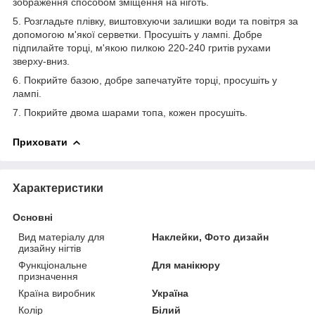
зображення способом зміщення на ніготь.
5. Розгладьте плівку, виштовхуючи залишки води та повітря за
допомогою м'якої серветки. Просушіть у лампі. Добре
підпилайте торці, м'якою пилкою 220-240 гритів рухами
зверху-вниз.
6. Покрийте базою, добре запечатуйте торці, просушіть у
лампі.
7. Покрийте двома шарами топа, кожен просушіть.
Приховати
Характеристики
Основні
Вид матеріалу для
Наклейки, Фото дизайн
дизайну нігтів
Функціональне
Для манікюру
призначення
Країна виробник
Україна
Колір
Білий