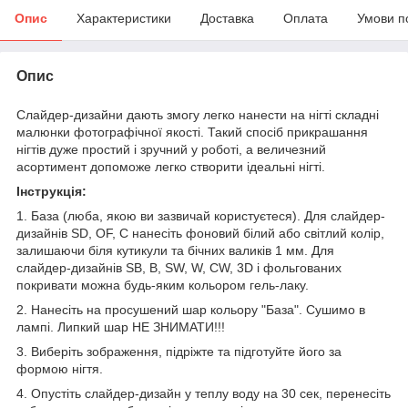
Опис
Характеристики
Доставка
Оплата
Умови п
Опис
Слайдер-дизайни дають змогу легко нанести на нігті складні
малюнки фотографічної якості. Такий спосіб прикрашання
нігтів дуже простий і зручний у роботі, а величезний
асортимент допоможе легко створити ідеальні нігті.
Інструкція:
1. База (люба, якою ви зазвичай користуєтеся). Для слайдер-
дизайнів SD, OF, C нанесіть фоновий білий або світлий колір,
залишаючи біля кутикули та бічних валиків 1 мм. Для
слайдер-дизайнів SB, B, SW, W, CW, 3D і фольгованих
покривати можна будь-яким кольором гель-лаку.
2. Нанесіть на просушений шар кольору "База". Сушимо в
лампі. Липкий шар НЕ ЗНИМАТИ!!!
3. Виберіть зображення, підріжте та підготуйте його за
формою нігтя.
4. Опустіть слайдер-дизайн у теплу воду на 30 сек, перенесіть