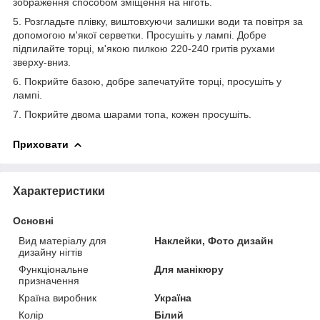
зображення способом зміщення на ніготь.
5. Розгладьте плівку, виштовхуючи залишки води та повітря за
допомогою м'якої серветки. Просушіть у лампі. Добре
підпилайте торці, м'якою пилкою 220-240 гритів рухами
зверху-вниз.
6. Покрийте базою, добре запечатуйте торці, просушіть у
лампі.
7. Покрийте двома шарами топа, кожен просушіть.
Приховати
Характеристики
Основні
Вид матеріалу для
Наклейки, Фото дизайн
дизайну нігтів
Функціональне
Для манікюру
призначення
Країна виробник
Україна
Колір
Білий