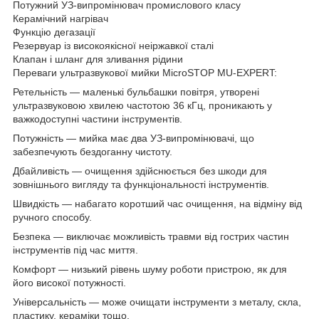
Потужний УЗ-випромінювач промислового класу
Керамічний нагрівач
Функцію дегазації
Резервуар із високоякісної неіржавкої сталі
Клапан і шланг для зливання рідини
Переваги ультразвукової мийки MicroSTOP MU-EXPERT:
Ретельність — маленькі бульбашки повітря, утворені
ультразвуковою хвилею частотою 36 кГц, проникають у
важкодоступні частини інструментів.
Потужність — мийка має два УЗ-випромінювачі, що
забезпечують бездоганну чистоту.
Дбайливість — очищення здійснюється без шкоди для
зовнішнього вигляду та функціональності інструментів.
Швидкість — набагато коротший час очищення, на відміну від
ручного способу.
Безпека — виключає можливість травми від гострих частин
інструментів під час миття.
Комфорт — низький рівень шуму роботи пристрою, як для
його високої потужності.
Універсальність — може очищати інструменти з металу, скла,
пластику, кераміки тощо.