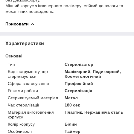
Міцний корпус з інженерного полімеру: стійкий до вологи та
механічних пошкоджень.
Приховати
Характеристики
Основні
Тип
Стерилізатор
Вид інструменту, що
Манікюрний, Педикюрний,
стерилізується
Косметологічний
Сфера застосування
Професійний
Режими роботи
Стерилізація
Стерилизуемый матеріал
Метал
Час стерилізації
180 сек
Матеріал виготовлення
Пластик, Нержавіюча сталь
корпусу
Колір корпусу
Білий
Особливості
Таймер