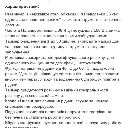
Характеристики:
Резервуар із неіржавкої сталі об'ємом 3 л і завдовжки 25 см:
одночасне очищення великої кількості інструментів, включно з
довгими.
Частота ПЗ-випромінювача 36 кГц і потужність 150 Вт: мийка
легко справляється з найскладнішими забрудненнями.
Таймер очищення від 1 до 30 хвилин: вибирайте найкращий
час очищення залежно від типу інструментів і ступеня
забруднення.
Можливість використання дезінфікувального розчину: для
одночасного очищення та дезінфекції інструментів.
Функція нагрівання рідини від 40 °C до 60 °C і додатковий
режим "Дегезації": підвищує ефективність очищення завдяки
високій температурі води та видаленню бульбашок повітря з
рідини.
Таймер придатності розчину: надійний контроль якості
розчину для своєчасної заміни.
Клапан і шланг для зливання рідини: зручне та швидке
спорожнення резервуара.
Подвійний захист від перепадів напруги та перегрівання:
безпечна та стабільна робота пристрою.
Вбудована функція шумопоглинання: забезпечує тиху роботу
без дискомфорту.