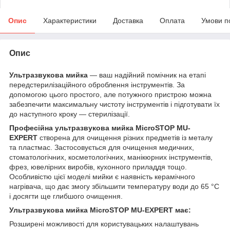
Опис
Характеристики
Доставка
Оплата
Умови п
Опис
Ультразвукова мийка
— ваш надійний помічник на етапі
передстерилізаційного оброблення інструментів. За
допомогою цього простого, але потужного пристрою можна
забезпечити максимальну чистоту інструментів і підготувати їх
до наступного кроку — стерилізації.
Професійна ультразвукова мийка MicroSTOP MU-
EXPERT
створена для очищення різних предметів із металу
та пластмас. Застосовується для очищення медичних,
стоматологічних, косметологічних, манікюрних інструментів,
фрез, ювелірних виробів, кухонного приладдя тощо.
Особливістю цієї моделі мийки є наявність керамічного
нагрівача, що дає змогу збільшити температуру води до 65 °C
і досягти ще глибшого очищення.
Ультразвукова мийка MicroSTOP MU-EXPERT має:
Розширені можливості для користувацьких налаштувань