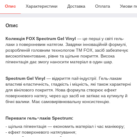
Опис
Характеристики
Доставка
Оплата
Умови п
Опис
Колекція FOX Spectrum Gel Vinyl
— це перші у світі гель-
лаки з поверхневим натягом. Завдяки інноваційній формулі,
розробленій головним технологом ТМ FOX, засіб забезпечує
високопігментоване, рівне та щільне покриття. Висока
пігментація дає змогу наносити матеріал в один шар.
Spectrum Gel Vinyl
— відкриття nail-індустрії. Гель-лакам
властиві еластичність, гладкість і міцність, які також характерні
для вінілового покриття. Нова формула створює ефект
поверхневого натягу, через що засіб не затікає на кутикулу й
бічні валики. Має самовирівнювальну консистенцію.
Переваги гель−лаків Spectrum:
- щільна пігментація — економить матеріал і час манікюру;
- ефект поверхневого натягування;