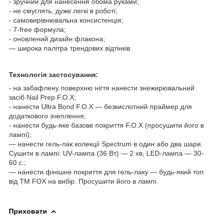
- зручний для нанесення обома руками;
- не смуглять, дуже легкі в роботі;
- самовирівнювальна консистенція;
- 7-free формула;
- оновлений дизайн флакона;
— широка палітра трендових відтінків.
Технологія застосування:
- на забафлену поверхню нігтя нанести знежирювальний
засіб Nail Prep F.O.X;
- нанести Ultra Bond F.O.X — безкислотний праймер для
додаткового зчеплення;
- нанести будь-яке базове покриття F.O.X (просушити його в
лампі);
— нанести гель-лак колекції Spectrum в один або два шари.
Сушити в лампі: UV-лампа (36 Вт) — 2 хв, LED-лампа — 30-
60 с.;
— нанести фінішне покриття для гель-лаку — будь-який топ
від ТМ FOX на вибір. Просушити його в лампі.
Приховати