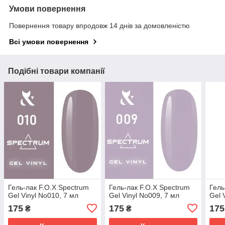
Умови повернення
Повернення товару впродовж 14 днів за домовленістю
Всі умови повернення
Подібні товари компанії
Гель-лак F.O.X Spectrum
Гель-лак F.O.X Spectrum
Гель
Gel Vinyl No010, 7 мл
Gel Vinyl No009, 7 мл
Gel 
175
175
175
₴
₴