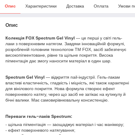
Опис
Характеристики
Доставка
Оплата
Умови п
Опис
Колекція FOX Spectrum Gel Vinyl
— це перші у світі гель-
лаки з поверхневим натягом. Завдяки інноваційній формулі,
розробленій головним технологом ТМ FOX, засіб забезпечує
високопігментоване, рівне та щільне покриття. Висока
пігментація дає змогу наносити матеріал в один шар.
Spectrum Gel Vinyl
— відкриття nail-індустрії. Гель-лакам
властиві еластичність, гладкість і міцність, які також характерні
для вінілового покриття. Нова формула створює ефект
поверхневого натягу, через що засіб не затікає на кутикулу й
бічні валики. Має самовирівнювальну консистенцію.
Переваги гель−лаків Spectrum:
- щільна пігментація — заощаджує матеріал і час манікюру;
- ефект поверхневого натягування;