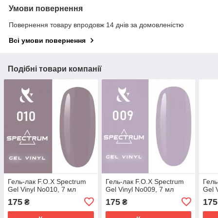
Умови повернення
Повернення товару впродовж 14 днів за домовленістю
Всі умови повернення
Подібні товари компанії
Гель-лак F.O.X Spectrum
Гель-лак F.O.X Spectrum
Гель
Gel Vinyl No010, 7 мл
Gel Vinyl No009, 7 мл
Gel 
175
175
175
₴
₴