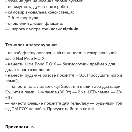
- зручний для нанесення обома руками;
- не смуглять, дуже легкі в роботі;
- самовирівнювальна консистенція;
- 7-free формула;
- оновлений дизайн флакона;
— широка палітра трендових відтінків.
Технологія застосування:
- на забафлену поверхню нігтя нанести знежирювальний
засіб Nail Prep F.O.X;
- нанести Ultra Bond F.O.X — безкислотний праймер для
додаткового зчеплення;
- нанести будь-яке базове покриття F.O.X (просушити його в
лампі);
— нанести гель-лак колекції Spectrum в один або два шари.
Сушити в лампі: UV-лампа (36 Вт) — 2 хв, LED-лампа — 30-
60 с.;
— нанести фінішне покриття для гель-лаку — будь-який топ
від ТМ FOX на вибір. Просушити його в лампі.
Приховати